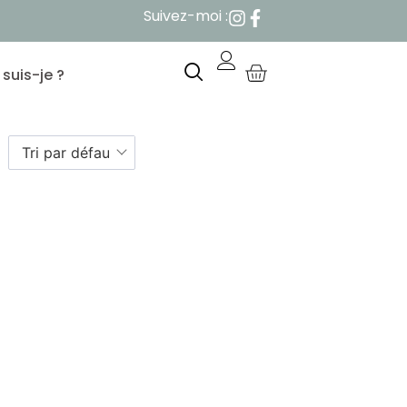
Suivez-moi :
 suis-je ?
Tri par défaut