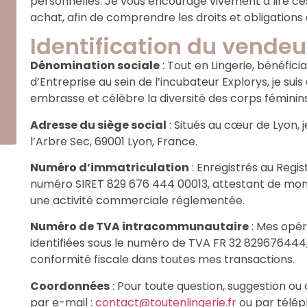
personnelles. Je vous encourage vivement à lire ce
achat, afin de comprendre les droits et obligations
Identification du vendeu
Dénomination sociale
: Tout en Lingerie, bénéfici
d’Entreprise au sein de l’incubateur Explorys, je suis
embrasse et célèbre la diversité des corps féminin
Adresse du siège social
: Situés au cœur de Lyon, 
l’Arbre Sec, 69001 Lyon, France.
Numéro d’immatriculation
: Enregistrés au Regi
numéro SIRET 829 676 444 00013, attestant de mo
une activité commerciale réglementée.
Numéro de TVA intracommunautaire
: Mes opér
identifiées sous le numéro de TVA FR 32 829676444
conformité fiscale dans toutes mes transactions.
Coordonnées
: Pour toute question, suggestion o
par e-mail :
contact@toutenlingerie.fr
ou par télép