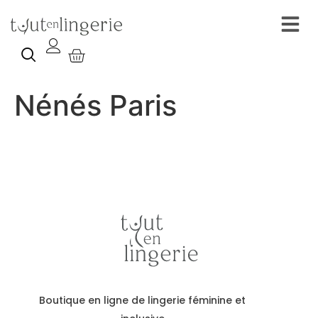
Nénés Paris
Boutique en ligne de lingerie féminine et